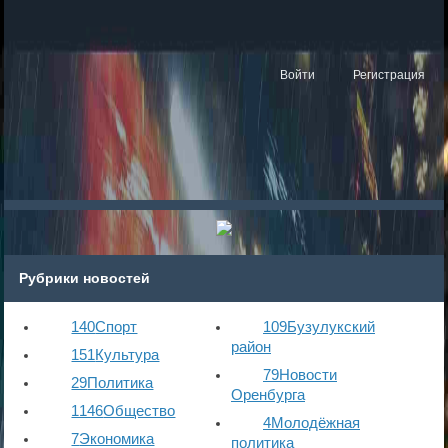
Войти
Регистрация
Рубрики новостей
140
Спорт
109
Бузулукский
район
151
Культура
79
Новости
29
Политика
Оренбурга
1146
Общество
4
Молодёжная
7
Экономика
политика