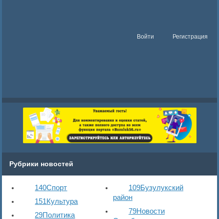
Войти
Регистрация
Рубрики новостей
140
Спорт
109
Бузулукский
район
151
Культура
79
Новости
29
Политика