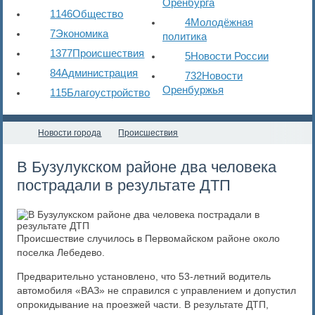
Оренбурга
1146
Общество
4
Молодёжная
7
Экономика
политика
1377
Происшествия
5
Новости России
84
Администрация
732
Новости
Оренбуржья
115
Благоустройство
Новости города
Происшествия
В Бузулукском районе два человека
пострадали в результате ДТП
Происшествие случилось в Первомайском районе около
поселка Лебедево.
Предварительно установлено, что 53-летний водитель
автомобиля «ВАЗ» не справился с управлением и допустил
опрокидывание на проезжей части. В результате ДТП,