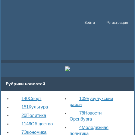
Войти
Регистрация
Рубрики новостей
140
Спорт
109
Бузулукский
район
151
Культура
79
Новости
29
Политика
Оренбурга
1146
Общество
4
Молодёжная
7
Экономика
политика