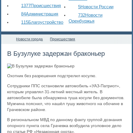
1377
Происшествия
5
Новости России
84
Администрация
732
Новости
Оренбуржья
115
Благоустройство
Новости города
Происшествия
В Бузулуке задержан браконьер
Охотник без разрешения подстрелил косулю.
Сотрудники ППС остановили автомобиль «УАЗ-Патриот»,
которым управлял 31-летний местный житель. В
автомобиле была обнаружена туша косули без документов.
Мужчина пояснил, что нашёл тушу животного на обочине в
Грачевском районе.
В региональном МВД по данному факту группой дознания
опорного пункта села Грачевка возбудила уголовное дело
по статье РФ «Незаконная охота».