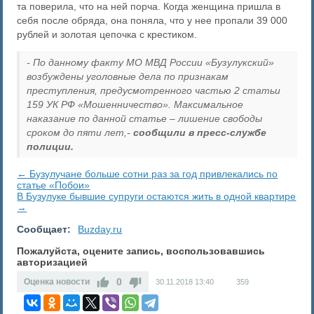
та поверила, что на ней порча. Когда женщина пришла в
себя после обряда, она поняла, что у нее пропали 39 000
рублей и золотая цепочка с крестиком.
- По данному факту МО МВД России «Бузулукский»
возбуждены уголовные дела по признакам
преступления, предусмотренного частью 2 статьи
159 УК РФ «Мошенничество». Максимальное
наказание по данной статье – лишение свободы
сроком до пяти лет,-
сообщили в пресс-службе
полиции.
← Бузулучане больше сотни раз за год привлекались по
статье «Побои»
В Бузулуке бывшие супруги остаются жить в одной квартире
→
Сообщает:
Buzday.ru
Пожалуйста, оцените запись, воспользовавшись
авторизацией
0
Оценка новости
30.11.2018
13:40
359