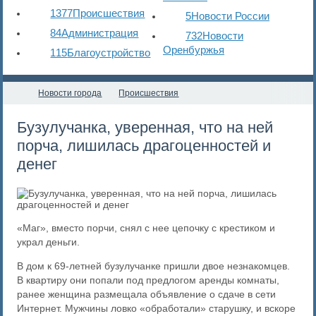
1377
Происшествия
5
Новости России
84
Администрация
732
Новости
Оренбуржья
115
Благоустройство
Новости города
Происшествия
Бузулучанка, уверенная, что на ней
порча, лишилась драгоценностей и
денег
«Маг», вместо порчи, снял с нее цепочку с крестиком и
украл деньги.
В дом к 69-летней бузулучанке пришли двое незнакомцев.
В квартиру они попали под предлогом аренды комнаты,
ранее женщина размещала объявление о сдаче в сети
Интернет. Мужчины ловко «обработали» старушку, и вскоре