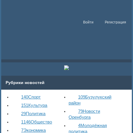
Войти
Регистрация
Рубрики новостей
140
Спорт
109
Бузулукский
район
151
Культура
79
Новости
29
Политика
Оренбурга
1146
Общество
4
Молодёжная
7
Экономика
политика