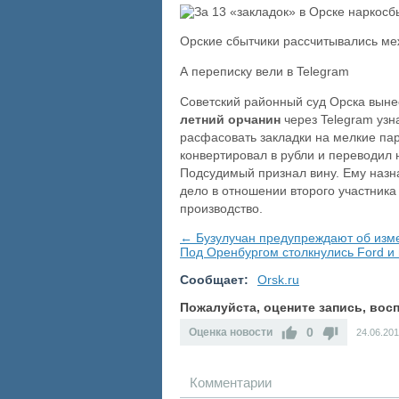
Орские сбытчики рассчитывались ме
А переписку вели в Telegram
Советский районный суд Орска выне
летний орчанин
через Telegram узна
расфасовать закладки на мелкие па
конвертировал в рубли и переводил н
Подсудимый признал вину. Ему назн
дело в отношении второго участник
производство.
← Бузулучан предупреждают об изме
Под Оренбургом столкнулись Ford и
Сообщает:
Orsk.ru
Пожалуйста, оцените запись, во
0
Оценка новости
24.06.20
Комментарии