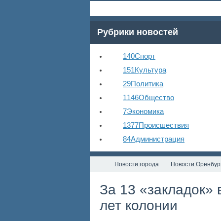
Рубрики новостей
140
Спорт
151
Культура
29
Политика
1146
Общество
7
Экономика
1377
Происшествия
84
Администрация
Новости города
Новости Оренбур
За 13 «закладок» 
лет колонии