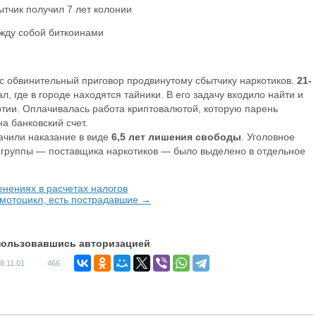
жду собой биткоинами
с обвинительный приговор продвинутому сбытчику наркотиков.
21-
л, где в городе находятся тайники. В его задачу входило найти и
ртии. Оплачивалась работа криптовалютой, которую парень
а банковский счет.
ачили наказание в виде
6,5 лет лишения свободы
. Уголовное
а группы — поставщика наркотиков — было выделено в отдельное
нениях в расчетах налогов
 мотоцикл, есть пострадавшие →
спользовавшись авторизацией
18
11:01
466