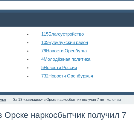
115
Благоустройство
109
Бузулукский район
79
Новости Оренбурга
4
Молодёжная политика
5
Новости России
732
Новости Оренбуржья
жья
За 13 «закладок» в Орске наркосбытчик получил 7 лет колонии
в Орске наркосбытчик получил 7