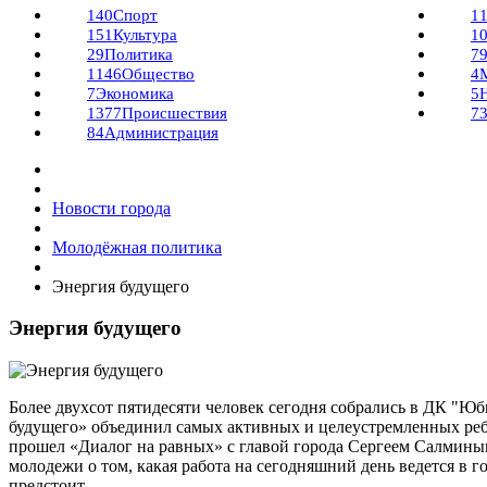
140
Спорт
1
151
Культура
1
29
Политика
7
1146
Общество
4
7
Экономика
5
1377
Происшествия
7
84
Администрация
Новости города
Молодёжная политика
Энергия будущего
Энергия будущего
Более двухсот пятидесяти человек сегодня собрались в ДК 
будущего» объединил самых активных и целеустремленных реб
прошел «Диалог на равных» с главой города Сергеем Салмины
молодежи о том, какая работа на сегодняшний день ведется в го
предстоит.