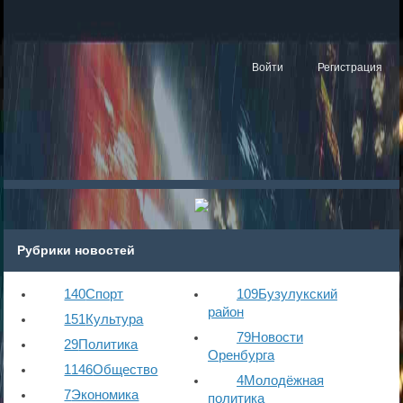
Войти
Регистрация
Рубрики новостей
140
Спорт
109
Бузулукский
район
151
Культура
79
Новости
29
Политика
Оренбурга
1146
Общество
4
Молодёжная
7
Экономика
политика