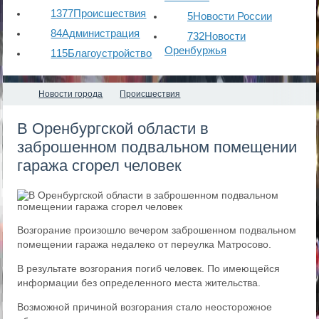
1377
Происшествия
5
Новости России
84
Администрация
732
Новости
Оренбуржья
115
Благоустройство
Новости города
Происшествия
​В Оренбургской области в
заброшенном подвальном помещении
гаража сгорел человек
Возгорание произошло вечером заброшенном подвальном
помещении гаража недалеко от переулка Матросово.
В результате возгорания погиб человек. По имеющейся
информации без определенного места жительства.
Возможной причиной возгорания стало неосторожное