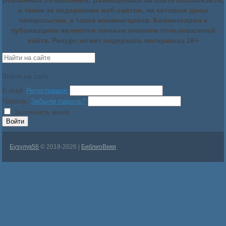
а также за содержание веб-сайтов, на которые даны
гиперссылки, а также комментариев. Комментарии к
публикациям являются личным мнением пользователей
сайта. Ресурс может содержать материалы 16+
Войти на сайт
E-mail:
Регистрация
Пароль:
Забыли пароль?
Запомнить меня
Бузулук56
© 2018-2026 |
БиблиоВики