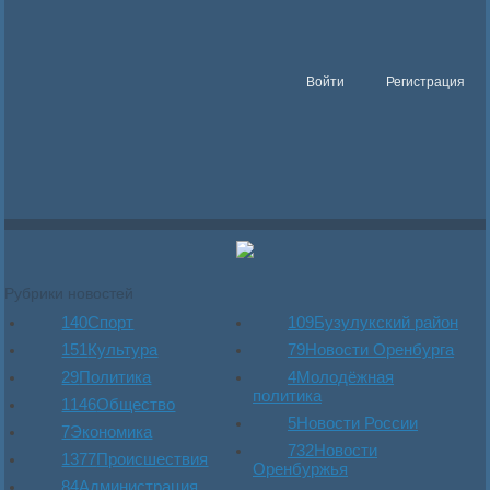
Войти
Регистрация
Рубрики новостей
140
Спорт
109
Бузулукский район
151
Культура
79
Новости Оренбурга
29
Политика
4
Молодёжная
политика
1146
Общество
5
Новости России
7
Экономика
732
Новости
1377
Происшествия
Оренбуржья
84
Администрация