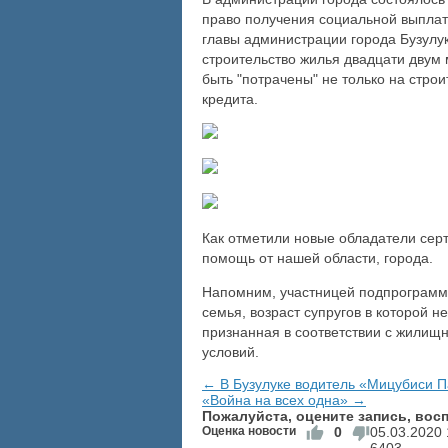
право получения социальной выплат
главы администрации города Бузулук
строительство жилья двадцати двум
быть "потрачены" не только на строи
кредита.
Как отметили новые обладатели серт
помощь от нашей области, города.
Напомним, участницей подпрограмм
семья, возраст супругов в которой н
признанная в соответствии с жили
условий.
← В Бузулуке водитель «Мицубиси П
«Война на всех одна» →
Пожалуйста, оцените запись, во
Оценка новости
0
05.03.2020