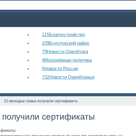
115
Благоустройство
109
Бузулукский район
79
Новости Оренбурга
4
Молодёжная политика
5
Новости России
732
Новости Оренбуржья
22 молодые семьи получили сертификаты
 получили сертификаты
 торжественное вручение молодым семьям свидетельства на