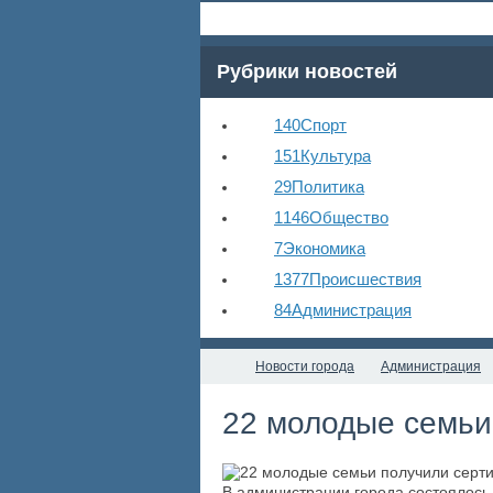
Рубрики новостей
140
Спорт
151
Культура
29
Политика
1146
Общество
7
Экономика
1377
Происшествия
84
Администрация
Новости города
Администрация
22 молодые семьи
В администрации города состоялось