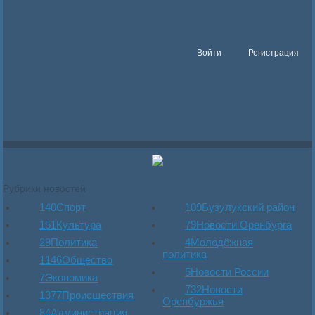
Войти
Регистрация
Рубрики новостей
140
Спорт
109
Бузулукский район
151
Культура
79
Новости Оренбурга
29
Политика
4
Молодёжная
политика
1146
Общество
5
Новости России
7
Экономика
732
Новости
1377
Происшествия
Оренбуржья
84
Администрация