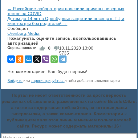
← ​Российские лаборатории пояснили причины неверных
тестов на COVID
Детям до 14 лет в Оренбуржье запретили посещать ТЦ и
кинотеатры без родителей →
Сообщает:
Orenburg.Media
Пожалуйста, оцените запись, воспользовавшись
авторизацией
Оценка новости
0
10.11.2020
13:00
5735
Нет комментариев. Ваш будет первым!
Войдите
или
зарегистрируйтесь
чтобы добавлять комментарии
Портал не несет ответственности за достоверность
рекламных объявлений, размещенных на сайте Buzuluk56.ru,
а также за содержание веб-сайтов, на которые даны
гиперссылки, а также комментариев. Комментарии к
публикациям являются личным мнением пользователей
сайта. Ресурс может содержать материалы 16+