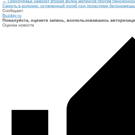
← Оренбуржье накроет вторая волна митингов против пенсионн
Смерть в колонии: осужденный погиб под лопастями бетономеш
Сообщает:
Buzday.ru
Пожалуйста, оцените запись, воспользовавшись авторизац
Оценка новости