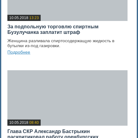
10.05.2018
13:23
За подпольную торговлю спиртным
Бузулучанка заплатит штраф
Женщина разливала спиртосодержащую жидкость в
бутылки из-под газировки.
Подробнее
0
Оценка новости
10.05.2018
08:40
Глава СКР Александр Бастрыкин
раскритиковал работу оренбургских