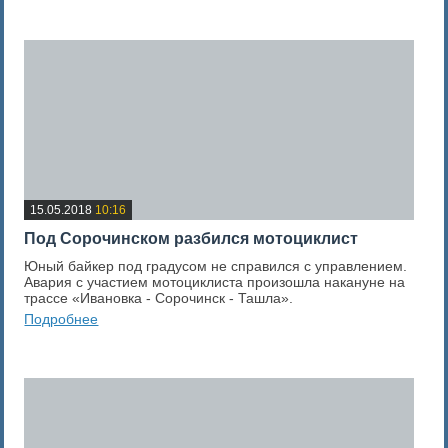
0
Оценка новости
15.05.2018
10:16
Под Сорочинском разбился мотоциклист
Юный байкер под градусом не справился с управлением.
Авария с участием мотоциклиста произошла накануне на
трассе «Ивановка - Сорочинск - Ташла».
Подробнее
0
Оценка новости