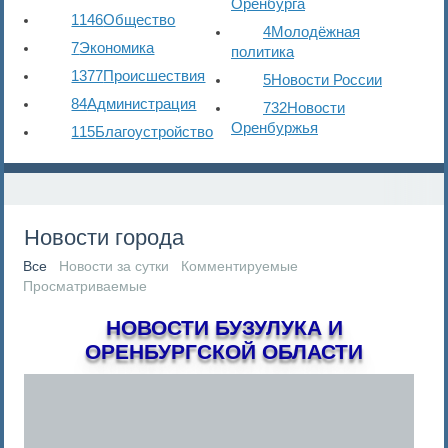
Оренбурга
1146
Общество
4
Молодёжная
7
Экономика
политика
1377
Происшествия
5
Новости России
84
Администрация
732
Новости
Оренбуржья
115
Благоустройство
Новости города
Все
Новости за сутки
Комментируемые
Просматриваемые
НОВОСТИ БУЗУЛУКА И
ОРЕНБУРГСКОЙ ОБЛАСТИ