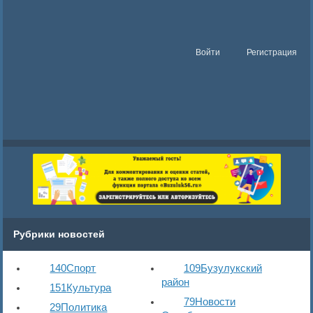
Войти
Регистрация
Рубрики новостей
140
Спорт
109
Бузулукский
район
151
Культура
79
Новости
29
Политика