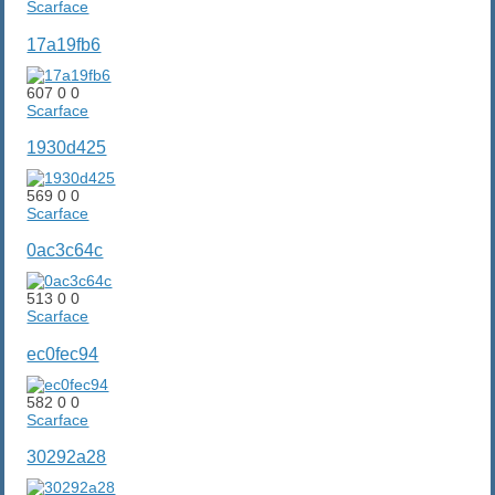
Scarface
17a19fb6
607
0
0
Scarface
1930d425
569
0
0
Scarface
0ac3c64c
513
0
0
Scarface
ec0fec94
582
0
0
Scarface
30292a28