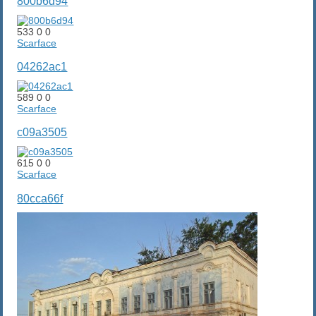
800b6d94
533
0
0
Scarface
04262ac1
589
0
0
Scarface
c09a3505
615
0
0
Scarface
80cca66f