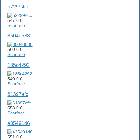
b22994cc
547
0
0
Scarface
8504d588
560
0
0
Scarface
185c4292
540
0
0
Scarface
61397efc
558
0
0
Scarface
a35491d6
551
0
0