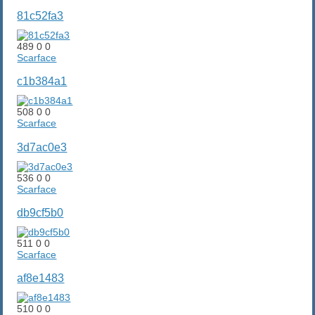
81c52fa3
489
0
0
Scarface
c1b384a1
508
0
0
Scarface
3d7ac0e3
536
0
0
Scarface
db9cf5b0
511
0
0
Scarface
af8e1483
510
0
0