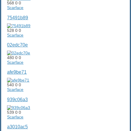
568
0
0
Scarface
75491b89
528
0
0
Scarface
02edc70e
480
0
0
Scarface
afe9be71
540
0
0
Scarface
939c06a3
539
0
0
Scarface
a3010ac5