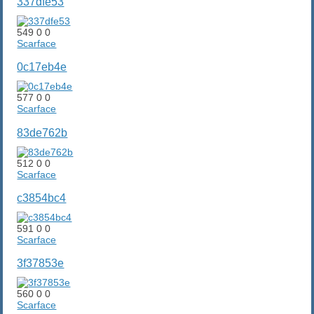
337dfe53
549
0
0
Scarface
0c17eb4e
577
0
0
Scarface
83de762b
512
0
0
Scarface
c3854bc4
591
0
0
Scarface
3f37853e
560
0
0
Scarface