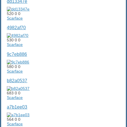
dd13347e
520
0
0
Scarface
4982af70
530
0
0
Scarface
9c7eb886
580
0
0
Scarface
b82a0537
683
0
0
Scarface
a7b1ee03
564
0
0
Scarface