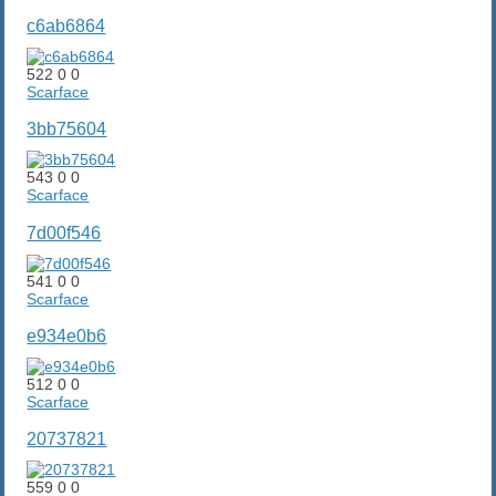
c6ab6864
522
0
0
Scarface
3bb75604
543
0
0
Scarface
7d00f546
541
0
0
Scarface
e934e0b6
512
0
0
Scarface
20737821
559
0
0