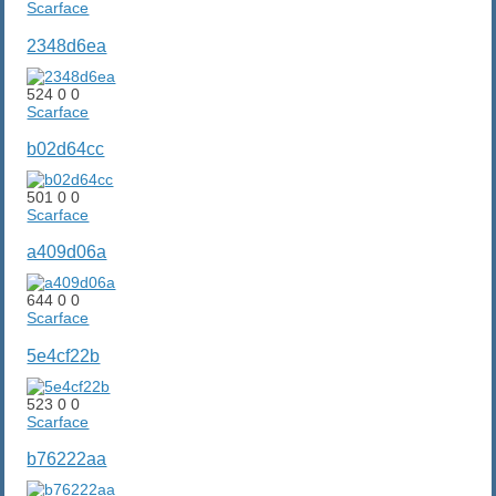
Scarface
2348d6ea
524
0
0
Scarface
b02d64cc
501
0
0
Scarface
a409d06a
644
0
0
Scarface
5e4cf22b
523
0
0
Scarface
b76222aa