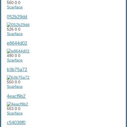
560
0
0
Scarface
052b29dd
526
0
0
Scarface
e8644d02
490
0
0
Scarface
b3b75a72
550
0
0
Scarface
4eacf9b2
553
0
0
Scarface
c54038f0