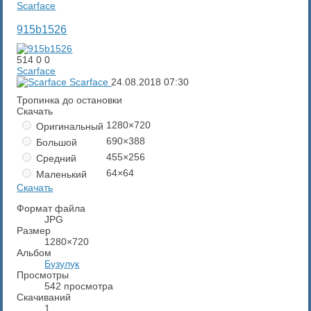
Scarface
915b1526
514
0
0
Scarface
Scarface
24.08.2018
07:30
Тропинка до остановки
Скачать
1280×720
Оригинальный
690×388
Большой
455×256
Средний
64×64
Маленький
Скачать
Формат файла
JPG
Размер
1280×720
Альбом
Бузулук
Просмотры
542 просмотра
Скачиваний
1