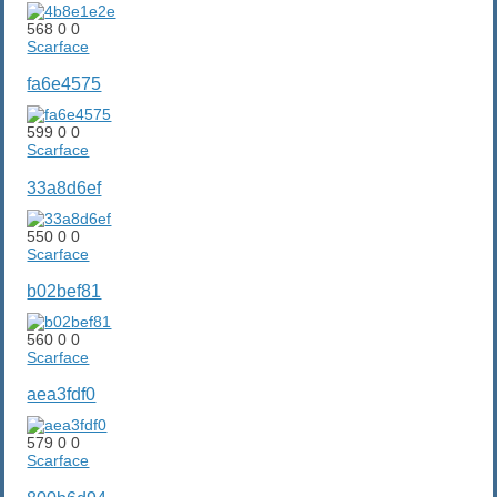
568
0
0
Scarface
fa6e4575
599
0
0
Scarface
33a8d6ef
550
0
0
Scarface
b02bef81
560
0
0
Scarface
aea3fdf0
579
0
0
Scarface