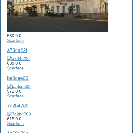
560
0
0
Scarface
a734a22f
639
0
0
Scarface
ba3cee00
571
0
0
Scarface
7d2b4760
615
0
0
Scarface