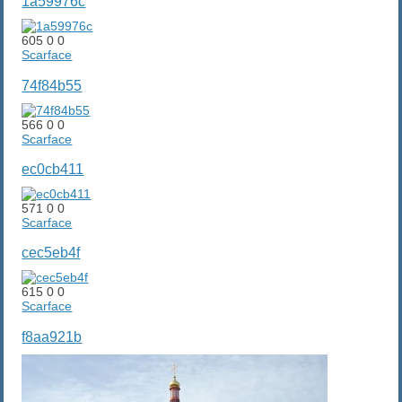
1a59976c
605
0
0
Scarface
74f84b55
566
0
0
Scarface
ec0cb411
571
0
0
Scarface
cec5eb4f
615
0
0
Scarface
f8aa921b