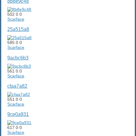
8b8e9c48
502
0
0
Scarface
25a515a8
585
0
0
Scarface
9acbc6b3
561
0
0
Scarface
cfaa7a82
551
0
0
Scarface
9ce0a931
617
0
0
Scarface