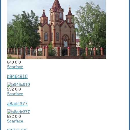
640
0
0
Scarface
b946c910
592
0
0
Scarface
a8adc377
592
0
0
Scarface