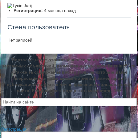
Регистрация:
4 месяца назад
Стена пользователя
Нет записей.
Портал не несет ответственности за достоверность
рекламных объявлений, размещенных на сайте Buzuluk56.ru,
а также за содержание веб-сайтов, на которые даны
гиперссылки, а также комментариев. Комментарии к
публикациям являются личным мнением пользователей
сайта. Ресурс может содержать материалы 16+
Войти на сайт
E-mail:
Регистрация