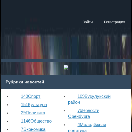
Войти
Регистрация
Рубрики новостей
140
Спорт
109
Бузулукский
район
151
Культура
79
Новости
29
Политика
Оренбурга
1146
Общество
4
Молодёжная
7
Экономика
политика