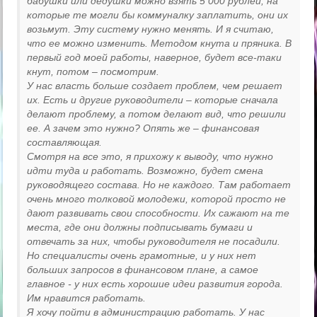
бабушки или дедушки можно взять 5 000 рублей, на
которые те могли бы коммуналку заплатить, они их
возьмут. Эту систему нужно менять. И я считаю,
что ее можно изменить. Методом кнута и пряника. В
первый год моей работы, наверное, будет все-таки
кнут, потом – посмотрим.
У нас власть больше создает проблем, чем решает
их. Есть и другие руководители – которые сначала
делают проблему, а потом делают вид, что решили
ее. А зачем это нужно? Опять же – финансовая
составляющая.
Смотря на все это, я прихожу к выводу, что нужно
идти туда и работать. Возможно, будет смена
руководящего состава. Но не каждого. Там работает
очень много толковой молодежи, которой просто не
дают развивать свои способности. Их сажают на те
места, где они должны подписывать бумаги и
отвечать за них, чтобы руководителя не посадили.
Но специалисты очень грамотные, и у них нет
больших запросов в финансовом плане, а самое
главное - у них есть хорошие идеи развития города.
Им нравится работать.
Я хочу пойти в администрацию работать. У нас