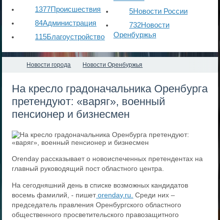
1377
Происшествия
5
Новости России
84
Администрация
732
Новости
Оренбуржья
115
Благоустройство
Новости города
Новости Оренбуржья
На кресло градоначальника Оренбурга
претендуют: «варяг», военный
пенсионер и бизнесмен
Orenday рассказывает о новоиспеченных претендентах на
главный руководящий пост областного центра.
На сегодняшний день в списке возможных кандидатов
восемь фамилий, - пишет
orenday.ru.
Среди них –
председатель правления Оренбургского областного
общественного просветительского правозащитного