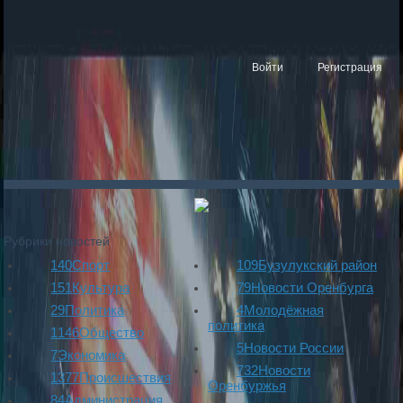
Войти
Регистрация
Рубрики новостей
140
Спорт
109
Бузулукский район
151
Культура
79
Новости Оренбурга
29
Политика
4
Молодёжная
политика
1146
Общество
5
Новости России
7
Экономика
732
Новости
1377
Происшествия
Оренбуржья
84
Администрация