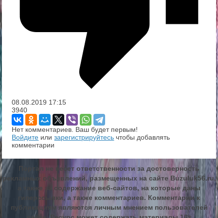
08.08.2019
17:15
3940
Нет комментариев. Ваш будет первым!
Войдите
или
зарегистрируйтесь
чтобы добавлять
комментарии
Портал не несет ответственности за достоверность
рекламных объявлений, размещенных на сайте Buzuluk56.ru,
а также за содержание веб-сайтов, на которые даны
гиперссылки, а также комментариев. Комментарии к
публикациям являются личным мнением пользователей
сайта. Ресурс может содержать материалы 16+