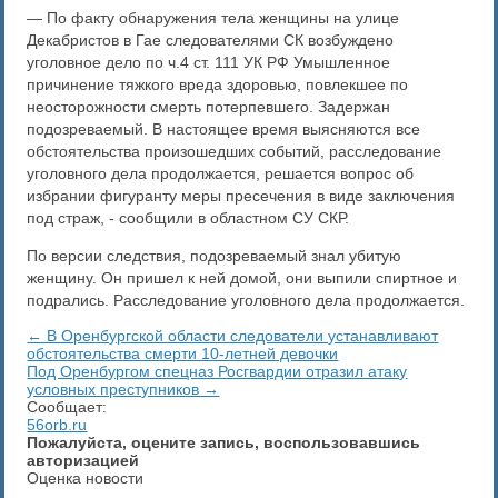
— По факту обнаружения тела женщины на улице
Декабристов в Гае следователями СК возбуждено
уголовное дело по ч.4 ст. 111 УК РФ Умышленное
причинение тяжкого вреда здоровью, повлекшее по
неосторожности смерть потерпевшего. Задержан
подозреваемый. В настоящее время выясняются все
обстоятельства произошедших событий, расследование
уголовного дела продолжается, решается вопрос об
избрании фигуранту меры пресечения в виде заключения
под страж, - сообщили в областном СУ СКР.
По версии следствия, подозреваемый знал убитую
женщину. Он пришел к ней домой, они выпили спиртное и
подрались. Расследование уголовного дела продолжается.
← В Оренбургской области следователи устанавливают
обстоятельства смерти 10-летней девочки
​Под Оренбургом спецназ Росгвардии отразил атаку
условных преступников →
Сообщает:
56orb.ru
Пожалуйста, оцените запись, воспользовавшись
авторизацией
Оценка новости