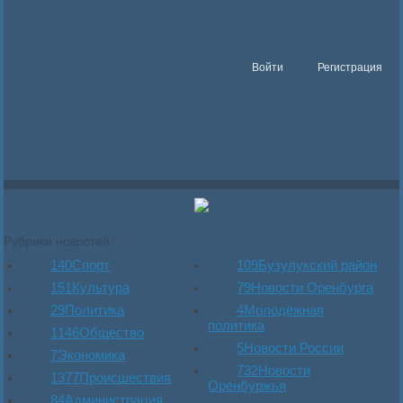
Войти
Регистрация
Рубрики новостей
140
Спорт
109
Бузулукский район
151
Культура
79
Новости Оренбурга
29
Политика
4
Молодёжная
политика
1146
Общество
5
Новости России
7
Экономика
732
Новости
1377
Происшествия
Оренбуржья
84
Администрация