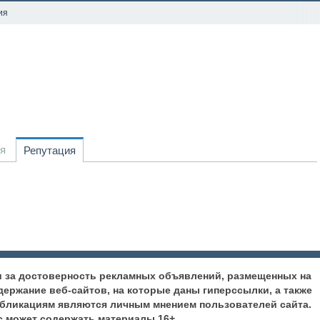
ия
я
Репутация
ти за достоверность рекламных объявлений, размещенных на
содержание веб-сайтов, на которые даны гиперссылки, а также
убликациям являются личным мнением пользователей сайта.
с может содержать материалы 16+