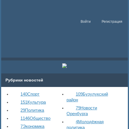
Войти
Регистрация
Рубрики новостей
140
Спорт
109
Бузулукский
район
151
Культура
79
Новости
29
Политика
Оренбурга
1146
Общество
4
Молодёжная
7
Экономика
политика