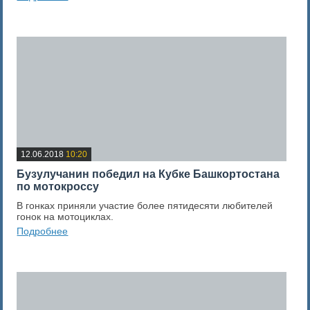
0
Оценка новости
12.06.2018
10:20
Бузулучанин победил на Кубке Башкортостана
по мотокроссу
В гонках приняли участие более пятидесяти любителей
гонок на мотоциклах.
Подробнее
0
Оценка новости