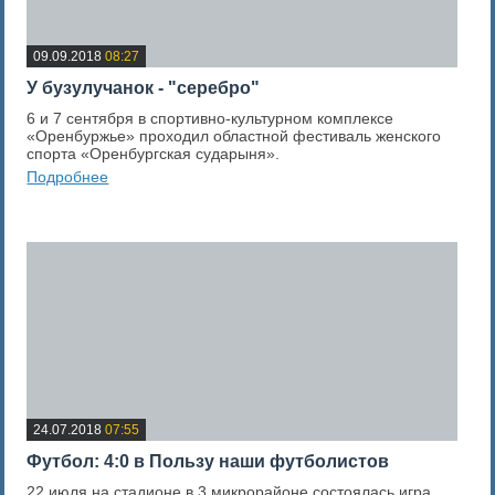
09.09.2018
08:27
У бузулучанок - "серебро"
6 и 7 сентября в спортивно-культурном комплексе
«Оренбуржье» проходил областной фестиваль женского
спорта «Оренбургская сударыня».
Подробнее
0
Оценка новости
24.07.2018
07:55
Футбол: 4:0 в Пользу наши футболистов
22 июля на стадионе в 3 микрорайоне состоялась игра