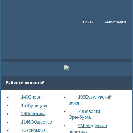
Войти
Регистрация
Рубрики новостей
140
Спорт
109
Бузулукский
район
151
Культура
79
Новости
29
Политика
Оренбурга
1146
Общество
4
Молодёжная
7
Экономика
политика