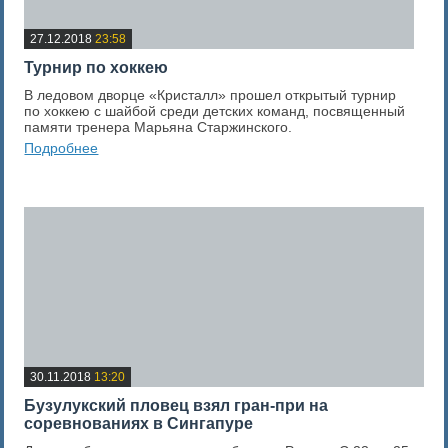
27.12.2018
23:58
Турнир по хоккею
В ледовом дворце «Кристалл» прошел открытый турнир
по хоккею с шайбой среди детских команд, посвященный
памяти тренера Марьяна Старжинского.
Подробнее
0
Оценка новости
30.11.2018
13:20
Бузулукский пловец взял гран-при на
соревнованиях в Сингапуре