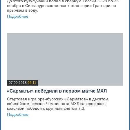
До этого бузулучанин попал в сборную России. С 23 по 25
ноября в Сингапуре состоялся 7 этап серии Гран-при по
прыжкам в воду.
Подробнее
0
Оценка новости
07.09.2018
09:11
«Сарматы» победили в первом матче МХЛ
Стартовая игра оренбургских «Сарматов» в десятом,
юбилейном, сезоне Чемпионата МХЛ завершилась
красивой победой с крупным счетом 7:3.
Подробнее
0
Оценка новости