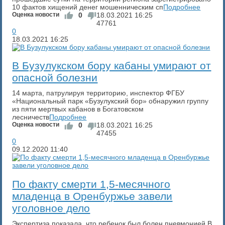
10 фактов хищений денег мошенническим сп
Подробнее
Оценка новости
0
18.03.2021
16:25
47761
0
18.03.2021
16:25
В Бузулукском бору кабаны умирают от
опасной болезни
14 марта, патрулируя территорию, инспектор ФГБУ
«Национальный парк «Бузулукский бор» обнаружил группу
из пяти мертвых кабанов в Богатовском
лесничеств
Подробнее
Оценка новости
0
18.03.2021
16:25
47455
0
09.12.2020
11:40
​По факту смерти 1,5-месячного
младенца в Оренбуржье завели
уголовное дело
Экспертиза показала, что ребенок был болен пневмонией В