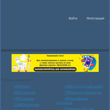
Войти
Регистрация
Рубрики новостей
140
Спорт
109
Бузулукский район
151
Культура
79
Новости Оренбурга
29
Политика
4
Молодёжная
политика
1146
Общество
5
Новости России