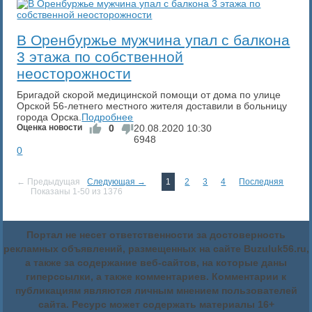
​В Оренбуржье мужчина упал с балкона
3 этажа по собственной
неосторожности
Бригадой скорой медицинской помощи от дома по улице
Орской 56-летнего местного жителя доставили в больницу
города Орска.
Подробнее
Оценка новости
0
20.08.2020
10:30
6948
0
← Предыдущая
Следующая →
1
2
3
4
Последняя
Показаны 1-50 из 1376
Портал не несет ответственности за достоверность
рекламных объявлений, размещенных на сайте Buzuluk56.ru,
а также за содержание веб-сайтов, на которые даны
гиперссылки, а также комментариев. Комментарии к
публикациям являются личным мнением пользователей
сайта. Ресурс может содержать материалы 16+