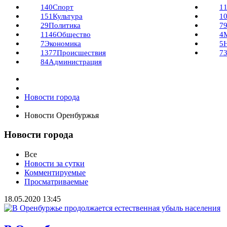
140
Спорт
1
151
Культура
1
29
Политика
7
1146
Общество
4
7
Экономика
5
1377
Происшествия
7
84
Администрация
Новости города
Новости Оренбуржья
Новости города
Все
Новости за сутки
Комментируемые
Просматриваемые
18.05.2020
13:45